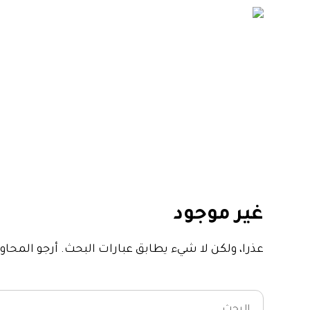
شركة ت
جرافيكس
Portfolio
جرافيكس
غير موجود
عذرا، ولكن لا شيء يطابق عبارات البحث. أرجو المحا