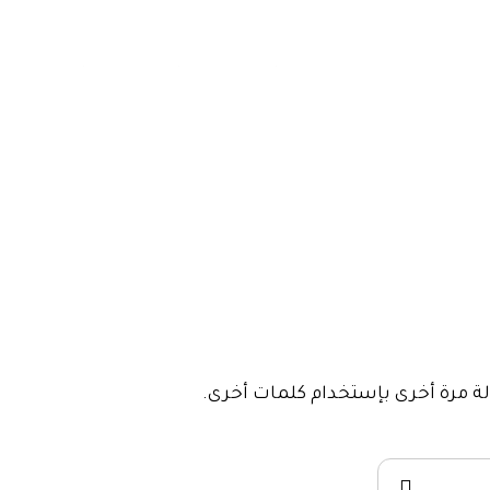
صميم مواقع الكترونية
خدماتنا
أعمالنا
عملاءنا
طلب خدمة
English
ولة مرة أخرى بإستخدام كلمات أخرى.