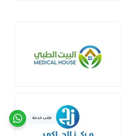
طلـب خدمة