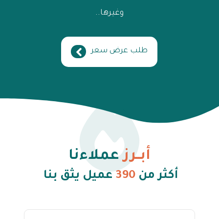
وغيرها..
طلب عرض سعر
أبــرز
عملاءنا
أكثر من
390
عميل يثق بنا