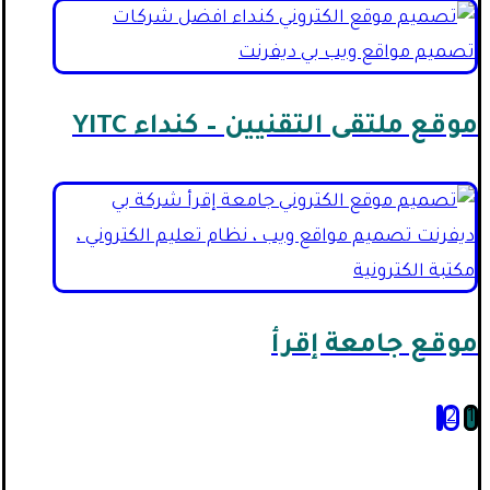
موقع ملتقى التقنيين – كنداء YITC
موقع جامعة إقرأ
2
1
تعدد