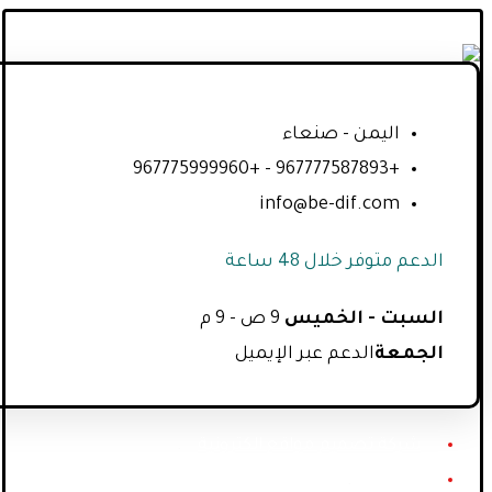
اليمن - صنعاء
+967777587893 - +967775999960
info@be-dif.com
الدعم متوفر خلال 48 ساعة
السبت - الخميس
9 ص - 9 م
الجمعة
الدعم عبر الإيميل
شركة تصميم مواقع الكترونية
خدماتنا