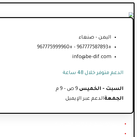
اليمن - صنعاء
+967777587893 - +967775999960
info@be-dif.com
الدعم متوفر خلال 48 ساعة
السبت - الخميس
9 ص - 9 م
الجمعة
الدعم عبر الإيميل
شركة تصميم مواقع الكترونية
خدماتنا