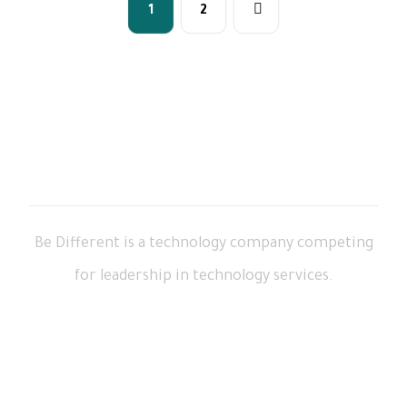
1
2
Be Different is a technology company competing
for leadership in technology services.
Working Hours